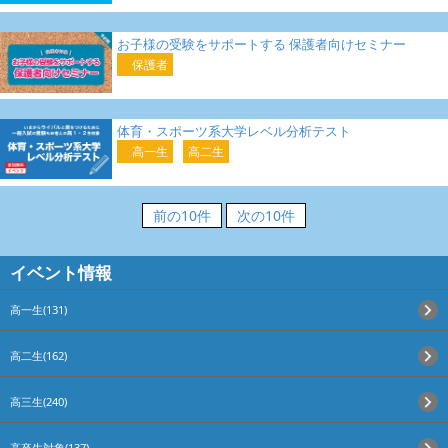
お子様の受験をサポートする 保護者向けセミナー
保護者
体育・スポーツ系大学レベル分析テスト
高一生
高二生
前の10件
次の10件
イベント情報
高一生(131)
高二生(162)
高三生(240)
高卒生対象(137)