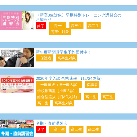
〈新高3生対象〉早期特別トレーニング講習会の
お知らせ
高一生
高三生
高二生
終了
高卒生対象
新年度新聞奨学生予約受付中!!
保護者
高卒生対象
2020年度入試 合格速報！(12/24更新)
一般選抜（旧一般入試）
保護者
学校推薦型（推薦入試）
総合型選抜（旧AO入試）
高一生
高三生
高二生
高卒生対象
冬期・直前講習会
高一生
高三生
高二生
終了