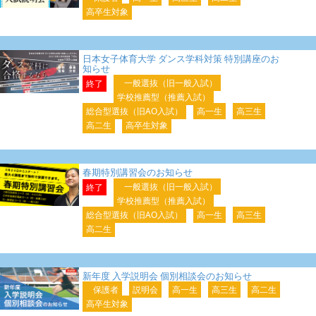
高卒生対象
日本女子体育大学 ダンス学科対策 特別講座のお
知らせ
一般選抜（旧一般入試）
終了
学校推薦型（推薦入試）
総合型選抜（旧AO入試）
高一生
高三生
高二生
高卒生対象
春期特別講習会のお知らせ
一般選抜（旧一般入試）
終了
学校推薦型（推薦入試）
総合型選抜（旧AO入試）
高一生
高三生
高二生
新年度 入学説明会 個別相談会のお知らせ
保護者
説明会
高一生
高三生
高二生
高卒生対象