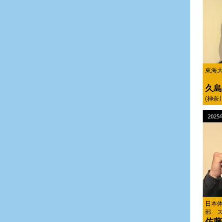
東海
久島
(神奈
202
日本
部 
佐藤