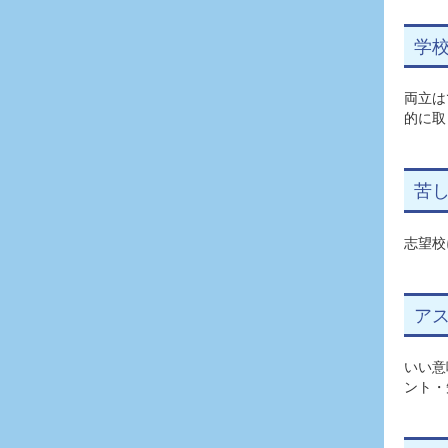
学
両立は
的に取
苦
志望校
アス
いい意
ント・