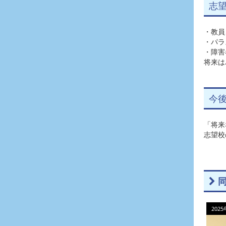
志
・教員
・パラ
・障害
将来は
今
「将来
志望校
同
202