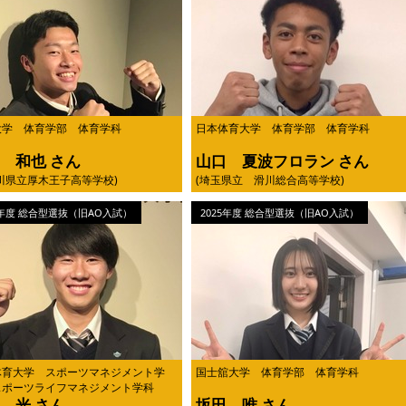
大学 体育学部 体育学科
日本体育大学 体育学部 体育学科
 和也 さん
山口 夏波フロラン さん
川県立厚木王子高等学校)
(埼玉県立 滑川総合高等学校)
5年度 総合型選抜（旧AO入試）
2025年度 総合型選抜（旧AO入試）
体育大学 スポーツマネジメント学
国士舘大学 体育学部 体育学科
スポーツライフマネジメント学科
 光 さん
坂田 唯 さん