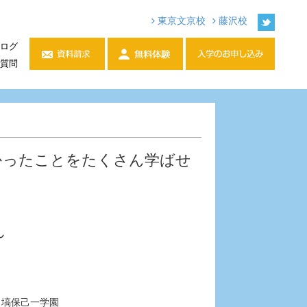
東京文京校
藤沢校
ログ
質問
かったことをたくさん学ばせ
ん
塙保己一学園