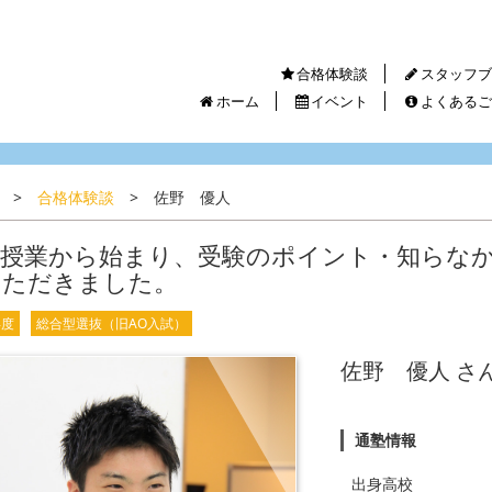
合格体験談
スタッフブ
ホーム
イベント
よくあるご
>
合格体験談
>
佐野 優人
験授業から始まり、受験のポイント・知らな
いただきました。
年度
総合型選抜（旧AO入試）
佐野 優人 さ
通塾情報
出身高校