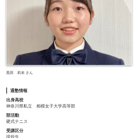
黒田 莉未 さん
通塾情報
出身高校
神奈川県私立 相模女子大学高等部
部活動
硬式テニス
受講区分
現役生