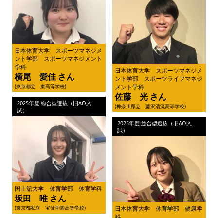
日本体育大学 スポーツマネジメ
ント学部 スポーツマネジメント
学科
日本体育大学 スポーツマネジメ
横尾 愛佳 さん
ント学部 スポーツライフマネジ
(東京都立 東高等学校)
メント学科
佐藤 光 さん
2025年度 総合型選抜（旧AO入
(神奈川県立 藤沢清流高等学校)
試）
2025年度 総合型選抜（旧AO入
試）
国士舘大学 体育学部 体育学科
坂田 唯 さん
(東京都私立 宝仙学園高等学校)
日本体育大学 体育学部 健康学
科