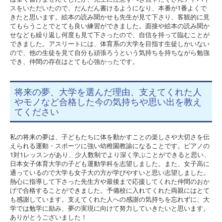
スをいただいたので、だんだん書けるようになり、本番が1番よくで
きたと思います。絵本の読み聞かせも先生が見て下さり、客観的に見
てもらうことでとても良い練習ができました。面接や絵本の読み聞か
せなども繰り返し何度も見て下さったので、自信を持って臨むことが
できました。アスリートには、体育系の大学を目指す生徒しかいない
ので、他の生徒を見て自分も頑張ろうという気持ちを持ちながら勉強
でき、仲間の存在はとても心強かったです。
将来の夢、大学を選んだ理由、支えてくれた人
やモノなど合格した今の気持ちや思い出を教え
てください
私の将来の夢は、子どもたちに体を動かすことの楽しさや大切さを伝
えられる運動・スポーツに強い幼稚園教諭になることです。ピアノの
1対1レッスンがあり、少人数制でより深く学ぶことができると思い、
日本女子体育大学の子ども運動学科を志望しました。また、女子高に
通っているので大学も女子大の方が学びやすいと思い志望しました。
熱心に指導して下さった先生方や最後まで応援してくれた仲間のおか
げで合格することができました。予備校に入れてくれた両親にはとて
も感謝しています。支えてくれた人への感謝の気持ちを忘れずに、大
学では勉学に励み、夢の実現に向けて努力していきたいと思います。
ありがとうございました！