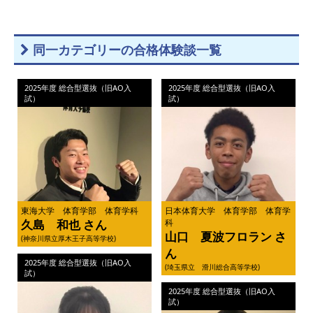
同一カテゴリーの合格体験談一覧
2025年度 総合型選抜（旧AO入
2025年度 総合型選抜（旧AO入
試）
試）
東海大学 体育学部 体育学科
日本体育大学 体育学部 体育学
久島 和也 さん
科
山口 夏波フロラン さ
(神奈川県立厚木王子高等学校)
ん
2025年度 総合型選抜（旧AO入
(埼玉県立 滑川総合高等学校)
試）
2025年度 総合型選抜（旧AO入
試）