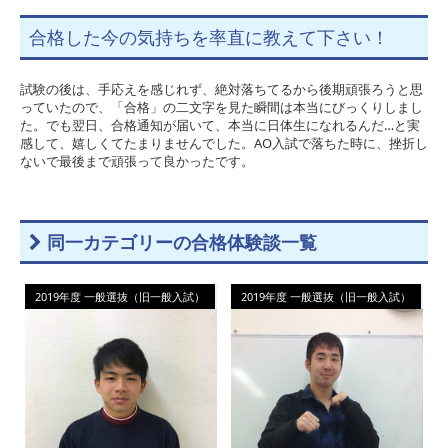
合格した今の気持ちを率直に教えて下さい！
試験の後は、手応えを感じれず、絶対落ちてるから後期頑張ろうと思
っていたので、「合格」の二文字を見た瞬間は本当にびっくりしまし
た。でも翌日、合格通知が届いて、本当に日体生になれるんだ…と実
感して、嬉しくてたまりませんでした。AO入試で落ちた時に、挫折し
ないで最後まで頑張って良かったです。
同一カテゴリーの合格体験談一覧
2019年度 一般選抜（旧一般入試）
2019年度 一般選抜（旧一般入試）