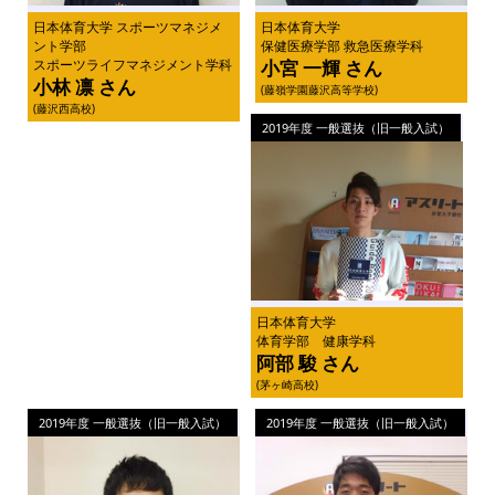
日本体育大学 スポーツマネジメ
日本体育大学
ント学部
保健医療学部 救急医療学科
スポーツライフマネジメント学科
小宮 一輝 さん
小林 凛 さん
(藤嶺学園藤沢高等学校)
(藤沢西高校)
2019年度 一般選抜（旧一般入試）
日本体育大学
体育学部 健康学科
阿部 駿 さん
(茅ヶ崎高校)
2019年度 一般選抜（旧一般入試）
2019年度 一般選抜（旧一般入試）