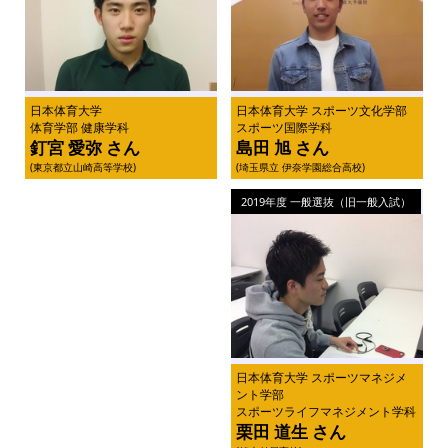
日本体育大学
日本体育大学 スポーツ文化学部
体育学部 健康学科
スポーツ国際学科
釘宮 愛弥 さん
島田 旭 さん
(東京都立山崎高等学校)
(埼玉県立 伊奈学園総合高校)
2019年度 一般選抜（旧一般入試）
日本体育大学 スポーツマネジメ
ント学部
スポーツライフマネジメント学科
栗田 道生 さん