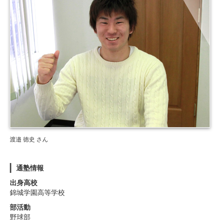
渡邉 徳史 さん
通塾情報
出身高校
錦城学園高等学校
部活動
野球部