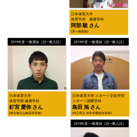
日本体育大学
体育学部 健康学科
阿部 駿 さん
(茅ヶ崎高校)
2019年度 一般選抜（旧一般入試）
2019年度 一般選抜（旧一般入試）
日本体育大学
日本体育大学 スポーツ文化学部
体育学部 健康学科
スポーツ国際学科
釘宮 愛弥 さん
島田 旭 さん
(東京都立山崎高等学校)
(埼玉県立 伊奈学園総合高校)
2019年度 一般選抜（旧一般入試）