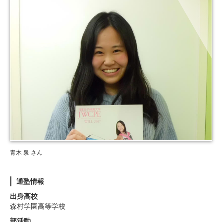
青木 泉 さん
通塾情報
出身高校
森村学園高等学校
部活動