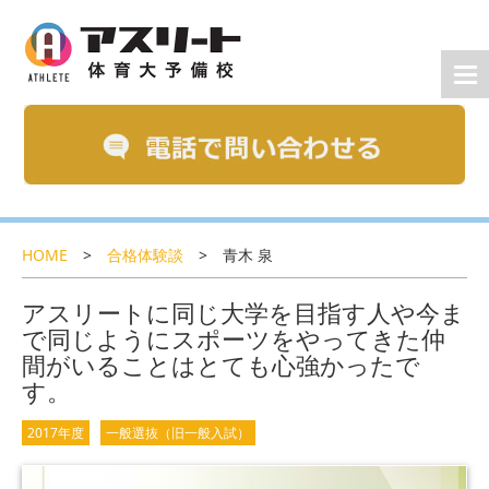
HOME
>
合格体験談
>
青木 泉
アスリートに同じ大学を目指す人や今ま
で同じようにスポーツをやってきた仲
間がいることはとても心強かったで
す。
2017年度
一般選抜（旧一般入試）