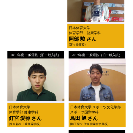
日本体育大学
体育学部 健康学科
阿部 駿 さん
(茅ヶ崎高校)
2019年度 一般選抜（旧一般入試）
2019年度 一般選抜（旧一般入試）
日本体育大学
日本体育大学 スポーツ文化学部
体育学部 健康学科
スポーツ国際学科
釘宮 愛弥 さん
島田 旭 さん
(東京都立山崎高等学校)
(埼玉県立 伊奈学園総合高校)