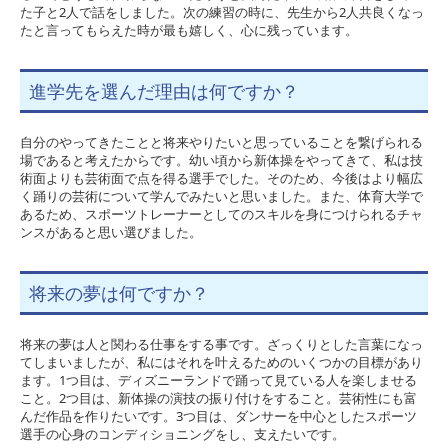
た子と2人で話をしました。次の練習の時に、先生から2人共良くなっ
たと言ってもらえた時が最も嬉しく、心に残っています。
進学先を選んだ理由は何ですか？
自分のやってきたことと将来やりたいと思っていることを繋げられる
場であると考えたからです。幼い頃から新体操をやってきて、私は技
術面よりも芸術面で点を得る選手でした。そのため、今後はより幅広
く踊りの芸術について学んでみたいと思いました。また、体育大学で
あるため、スポーツトレーナーとしてのスキルを身につけられるチャ
ンスがあると思い選びました。
将来の夢は何ですか？
将来の夢は人と関わる仕事をする事です。ざっくりとした言葉になっ
てしまいましたが、私にはそれを叶えるためのいくつかの目標があり
ます。1つ目は、ディズニーランドで踊って見ている人を楽しませる
こと。2つ目は、新体操の演技の振り付けをすること。芸術性にも富
んだ作品を作りたいです。3つ目は、ダンサーを中心としたスポーツ
選手の心身のコンディショニングをし、支えたいです。