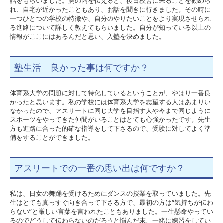
話をもらいました。胸の内を伝えると、後日校舎に来ることを勧めら
れ、自宅が近かったこともあり、お話を聞きに行きました。その時に
一つひとつの学校の特徴や、自分のやりたいことをより実現させられ
る進路について詳しく教えてもらいました。自分が知っている以上の
情報がここにはあるんだと思い、入塾を決めました。
塾生活 良かった事は何ですか？
体育系大学の問題に対して特化しているということが、やはり一番良
かったと思います。私の学校には体育系大学を志望する人はあまりい
なかったので、アスリートに同じ大学を目指す人や今まで同じように
スポーツをやってきた仲間がいることはとても心強かったです。先生
方も進路に合った的確な指導をして下さるので、受験に対してよく準
備をすることができました。
アスリートでの一番の思い出は何ですか？
私は、日女の舞踊を受けるためにダンスの授業を取っていました。先
生はとても真っすぐ向き合って下さる方で、最初の方は“気持ちが伝わ
らない”と厳しい言葉を言われたこともありました。一生懸命やってい
るのでどうして伝わらないのだろうと悩んだ末、一緒に練習をしてい