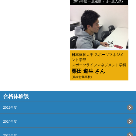
2019年度 一般選抜（旧一般入試）
日本体育大学 スポーツマネジメ
ント学部
スポーツライフマネジメント学科
栗田 道生 さん
(鶴大付属高校)
合格体験談
2025年度
2024年度
2023年度