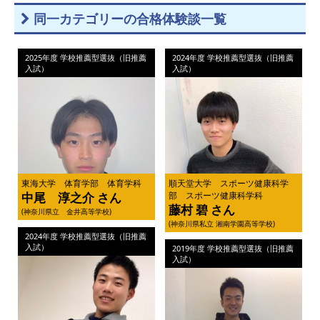
同一カテゴリーの合格体験談一覧
2025年度 学校推薦型選抜（旧推薦
2024年度 学校推薦型選抜（旧推薦
入試）
入試）
東海大学 体育学部 体育学科
順天堂大学 スポーツ健康科学
中尾 淳之介 さん
部 スポーツ健康科学科
藤村 碧 さん
(神奈川県立 金井高等学校)
(神奈川県私立 湘南学園高等学校)
2024年度 学校推薦型選抜（旧推薦
入試）
2019年度 学校推薦型選抜（旧推薦
入試）