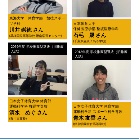
東海大学 体育学部 競技スポー
ツ学科
日本体育大学
川井 崇徳 さん
保健医療学部 整復医療学科
石毛 晟 さん
(星槎国際高等学校 湘南学習センター)
(千葉県立銚子高等学校)
2019年度 学校推薦型選抜（旧推薦
入試）
2018年度 学校推薦型選抜（旧推薦
入試）
日本女子体育大学 体育部
運動科学科 舞踊学専攻
日本女子体育大学 体育学部
清水 めぐ さん
運動科学科 スポーツ科学専攻
青木 友香 さん
(市川東高校)
(伊奈学園総合高等学校)