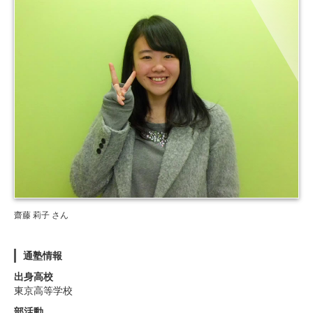
齋藤 莉子 さん
通塾情報
出身高校
東京高等学校
部活動