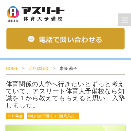
HOME
>
合格体験談
>
齋藤 莉子
体育関係の大学へ行きたいとずっと考え
ていて、アスリート体育大予備校なら知
識を１から教えてもらえると思い、入塾
しました。
2016年度
学校推薦型選抜（旧推薦入試）